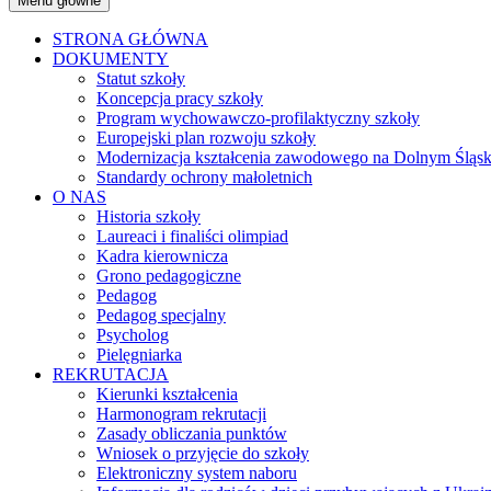
Menu główne
STRONA GŁÓWNA
DOKUMENTY
Statut szkoły
Koncepcja pracy szkoły
Program wychowawczo-profilaktyczny szkoły
Europejski plan rozwoju szkoły
Modernizacja kształcenia zawodowego na Dolnym Śląs
Standardy ochrony małoletnich
O NAS
Historia szkoły
Laureaci i finaliści olimpiad
Kadra kierownicza
Grono pedagogiczne
Pedagog
Pedagog specjalny
Psycholog
Pielęgniarka
REKRUTACJA
Kierunki kształcenia
Harmonogram rekrutacji
Zasady obliczania punktów
Wniosek o przyjęcie do szkoły
Elektroniczny system naboru