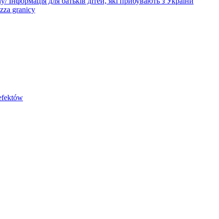
iny/ Інформація для батьків дітей, які прибувають з України
zza granicy
efektów