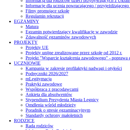
Informacja dla rodziców dzieci przybywających z Ukra
Informacje dla ucznia powracającego / przyjeżdżającego 
Filmy promujące szkołę
Regulamin rekrutacji
EGZAMINY
Matura
Egzamin potwierdzający kwalifikacje w zawodzie
Zdawalność egzaminów zawodowych
PROJEKTY
Projekty UE
Projekty unijne zrealizowane przez szkołę od 2012 r.
Projekt "Wsparcie kształcenia zawodowego" - poprawa 
UCZNIOWIE
Kampania w zakresie profilaktyki nadwagi i otyłości
Podręczniki 2026/2027
mLegitymacja
Praktyki zawodowe
Współpraca z pracodawcami
Ankieta dla absolwentów
Stypendium Prezydenta Miasta Legnicy
Omdlenia wśród młodzieży
Poradnik o stresie egzaminacyjnym
Standardy ochrony małoletnich
RODZICE
Rada rodziców