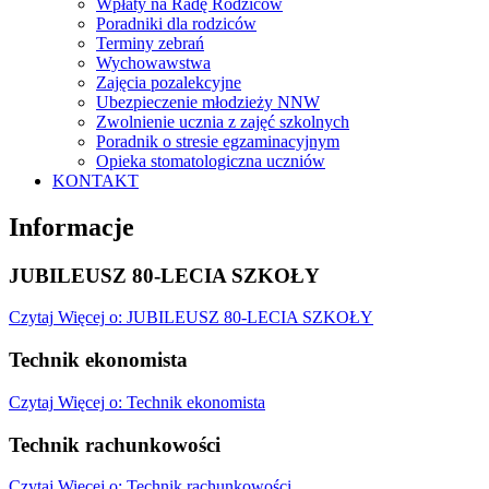
Wpłaty na Radę Rodziców
Poradniki dla rodziców
Terminy zebrań
Wychowawstwa
Zajęcia pozalekcyjne
Ubezpieczenie młodzieży NNW
Zwolnienie ucznia z zajęć szkolnych
Poradnik o stresie egzaminacyjnym
Opieka stomatologiczna uczniów
KONTAKT
Informacje
JUBILEUSZ 80-LECIA SZKOŁY
Czytaj
Więcej
o: JUBILEUSZ 80-LECIA SZKOŁY
Technik ekonomista
Czytaj
Więcej
o: Technik ekonomista
Technik rachunkowości
Czytaj
Więcej
o: Technik rachunkowości