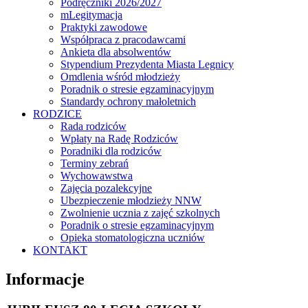
Podręczniki 2026/2027
mLegitymacja
Praktyki zawodowe
Współpraca z pracodawcami
Ankieta dla absolwentów
Stypendium Prezydenta Miasta Legnicy
Omdlenia wśród młodzieży
Poradnik o stresie egzaminacyjnym
Standardy ochrony małoletnich
RODZICE
Rada rodziców
Wpłaty na Radę Rodziców
Poradniki dla rodziców
Terminy zebrań
Wychowawstwa
Zajęcia pozalekcyjne
Ubezpieczenie młodzieży NNW
Zwolnienie ucznia z zajęć szkolnych
Poradnik o stresie egzaminacyjnym
Opieka stomatologiczna uczniów
KONTAKT
Informacje