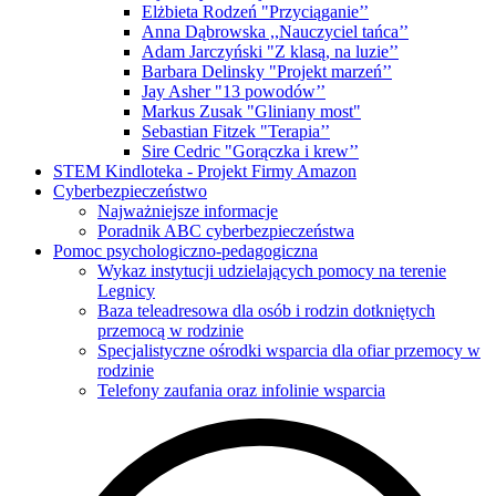
Elżbieta Rodzeń "Przyciąganie’’
Anna Dąbrowska ,,Nauczyciel tańca’’
Adam Jarczyński "Z klasą, na luzie’’
Barbara Delinsky "Projekt marzeń’’
Jay Asher "13 powodów’’
Markus Zusak "Gliniany most"
Sebastian Fitzek "Terapia’’
Sire Cedric "Gorączka i krew’’
STEM Kindloteka - Projekt Firmy Amazon
Cyberbezpieczeństwo
Najważniejsze informacje
Poradnik ABC cyberbezpieczeństwa
Pomoc psychologiczno-pedagogiczna
Wykaz instytucji udzielających pomocy na terenie
Legnicy
Baza teleadresowa dla osób i rodzin dotkniętych
przemocą w rodzinie
Specjalistyczne ośrodki wsparcia dla ofiar przemocy w
rodzinie
Telefony zaufania oraz infolinie wsparcia