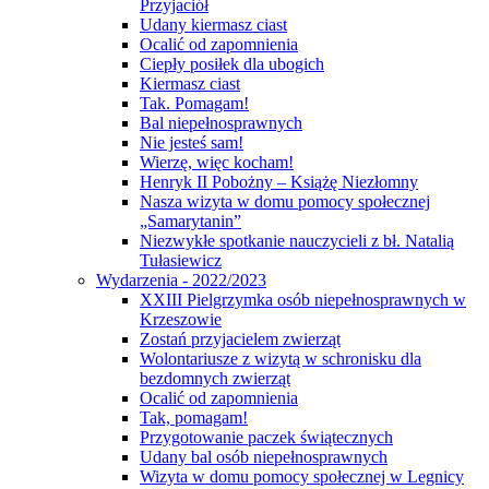
Przyjaciół
Udany kiermasz ciast
Ocalić od zapomnienia
Ciepły posiłek dla ubogich
Kiermasz ciast
Tak. Pomagam!
Bal niepełnosprawnych
Nie jesteś sam!
Wierzę, więc kocham!
Henryk II Pobożny – Książę Niezłomny
Nasza wizyta w domu pomocy społecznej
„Samarytanin”
Niezwykłe spotkanie nauczycieli z bł. Natalią
Tułasiewicz
Wydarzenia - 2022/2023
XXIII Pielgrzymka osób niepełnosprawnych w
Krzeszowie
Zostań przyjacielem zwierząt
Wolontariusze z wizytą w schronisku dla
bezdomnych zwierząt
Ocalić od zapomnienia
Tak, pomagam!
Przygotowanie paczek świątecznych
Udany bal osób niepełnosprawnych
Wizyta w domu pomocy społecznej w Legnicy