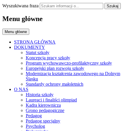
Wyszukiwana fraza
Szukaj
Menu główne
Menu główne
STRONA GŁÓWNA
DOKUMENTY
Statut szkoły
Koncepcja pracy szkoły
Program wychowawczo-profilaktyczny szkoły
Europejski plan rozwoju szkoły
Modernizacja kształcenia zawodowego na Dolnym
Śląsku
Standardy ochrony małoletnich
O NAS
Historia szkoły
Laureaci i finaliści olimpiad
Kadra kierownicza
Grono pedagogiczne
Pedagog
Pedagog specjalny
Psycholog