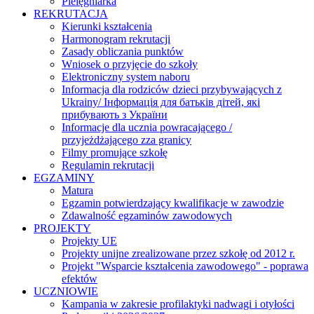
Pielęgniarka
REKRUTACJA
Kierunki kształcenia
Harmonogram rekrutacji
Zasady obliczania punktów
Wniosek o przyjęcie do szkoły
Elektroniczny system naboru
Informacja dla rodziców dzieci przybywających z
Ukrainy/ Інформація для батьків дітей, які
прибувають з України
Informacje dla ucznia powracającego /
przyjeżdżającego zza granicy
Filmy promujące szkołę
Regulamin rekrutacji
EGZAMINY
Matura
Egzamin potwierdzający kwalifikacje w zawodzie
Zdawalność egzaminów zawodowych
PROJEKTY
Projekty UE
Projekty unijne zrealizowane przez szkołę od 2012 r.
Projekt "Wsparcie kształcenia zawodowego" - poprawa
efektów
UCZNIOWIE
Kampania w zakresie profilaktyki nadwagi i otyłości