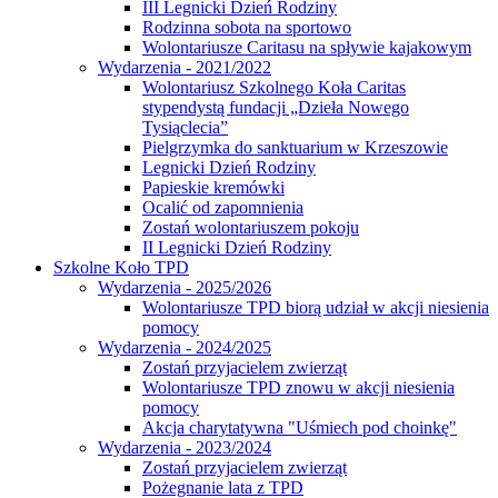
III Legnicki Dzień Rodziny
Rodzinna sobota na sportowo
Wolontariusze Caritasu na spływie kajakowym
Wydarzenia - 2021/2022
Wolontariusz Szkolnego Koła Caritas
stypendystą fundacji „Dzieła Nowego
Tysiąclecia”
Pielgrzymka do sanktuarium w Krzeszowie
Legnicki Dzień Rodziny
Papieskie kremówki
Ocalić od zapomnienia
Zostań wolontariuszem pokoju
II Legnicki Dzień Rodziny
Szkolne Koło TPD
Wydarzenia - 2025/2026
Wolontariusze TPD biorą udział w akcji niesienia
pomocy
Wydarzenia - 2024/2025
Zostań przyjacielem zwierząt
Wolontariusze TPD znowu w akcji niesienia
pomocy
Akcja charytatywna "Uśmiech pod choinkę"
Wydarzenia - 2023/2024
Zostań przyjacielem zwierząt
Pożegnanie lata z TPD