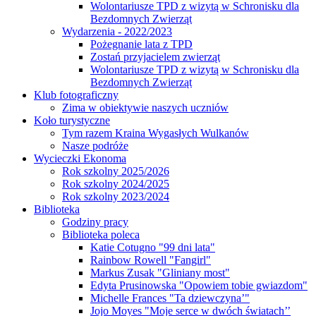
Wolontariusze TPD z wizytą w Schronisku dla
Bezdomnych Zwierząt
Wydarzenia - 2022/2023
Pożegnanie lata z TPD
Zostań przyjacielem zwierząt
Wolontariusze TPD z wizytą w Schronisku dla
Bezdomnych Zwierząt
Klub fotograficzny
Zima w obiektywie naszych uczniów
Koło turystyczne
Tym razem Kraina Wygasłych Wulkanów
Nasze podróże
Wycieczki Ekonoma
Rok szkolny 2025/2026
Rok szkolny 2024/2025
Rok szkolny 2023/2024
Biblioteka
Godziny pracy
Biblioteka poleca
Katie Cotugno "99 dni lata"
Rainbow Rowell "Fangirl"
Markus Zusak "Gliniany most"
Edyta Prusinowska "Opowiem tobie gwiazdom"
Michelle Frances "Ta dziewczyna’"
Jojo Moyes "Moje serce w dwóch światach’’