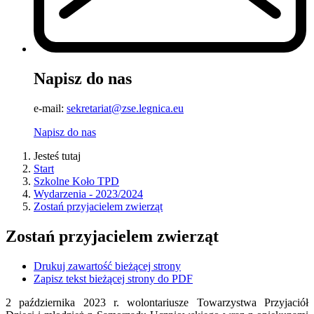
Napisz do nas
e-mail:
sekretariat@zse.legnica.eu
Napisz do nas
Jesteś tutaj
Start
Szkolne Koło TPD
Wydarzenia - 2023/2024
Zostań przyjacielem zwierząt
Zostań przyjacielem zwierząt
Drukuj zawartość bieżącej strony
Zapisz tekst bieżącej strony do PDF
2 października 2023 r. wolontariusze Towarzystwa Przyjaciół