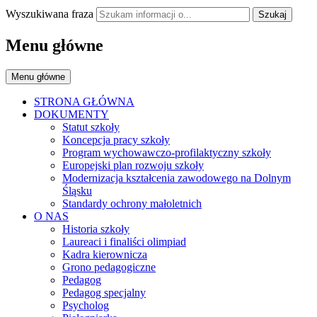
Wyszukiwana fraza
Szukaj
Menu główne
Menu główne
STRONA GŁÓWNA
DOKUMENTY
Statut szkoły
Koncepcja pracy szkoły
Program wychowawczo-profilaktyczny szkoły
Europejski plan rozwoju szkoły
Modernizacja kształcenia zawodowego na Dolnym
Śląsku
Standardy ochrony małoletnich
O NAS
Historia szkoły
Laureaci i finaliści olimpiad
Kadra kierownicza
Grono pedagogiczne
Pedagog
Pedagog specjalny
Psycholog