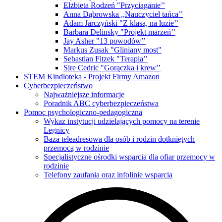
Elżbieta Rodzeń "Przyciąganie’’
Anna Dąbrowska ,,Nauczyciel tańca’’
Adam Jarczyński "Z klasą, na luzie’’
Barbara Delinsky "Projekt marzeń’’
Jay Asher "13 powodów’’
Markus Zusak "Gliniany most"
Sebastian Fitzek "Terapia’’
Sire Cedric "Gorączka i krew’’
STEM Kindloteka - Projekt Firmy Amazon
Cyberbezpieczeństwo
Najważniejsze informacje
Poradnik ABC cyberbezpieczeństwa
Pomoc psychologiczno-pedagogiczna
Wykaz instytucji udzielających pomocy na terenie
Legnicy
Baza teleadresowa dla osób i rodzin dotkniętych
przemocą w rodzinie
Specjalistyczne ośrodki wsparcia dla ofiar przemocy w
rodzinie
Telefony zaufania oraz infolinie wsparcia