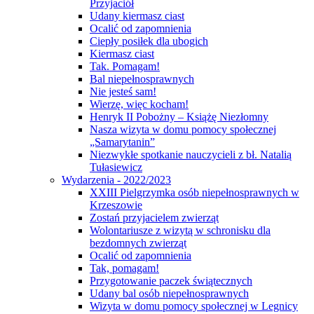
Przyjaciół
Udany kiermasz ciast
Ocalić od zapomnienia
Ciepły posiłek dla ubogich
Kiermasz ciast
Tak. Pomagam!
Bal niepełnosprawnych
Nie jesteś sam!
Wierzę, więc kocham!
Henryk II Pobożny – Książę Niezłomny
Nasza wizyta w domu pomocy społecznej
„Samarytanin”
Niezwykłe spotkanie nauczycieli z bł. Natalią
Tułasiewicz
Wydarzenia - 2022/2023
XXIII Pielgrzymka osób niepełnosprawnych w
Krzeszowie
Zostań przyjacielem zwierząt
Wolontariusze z wizytą w schronisku dla
bezdomnych zwierząt
Ocalić od zapomnienia
Tak, pomagam!
Przygotowanie paczek świątecznych
Udany bal osób niepełnosprawnych
Wizyta w domu pomocy społecznej w Legnicy