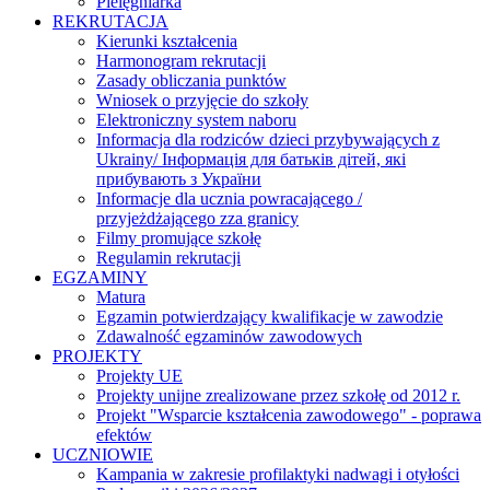
Pielęgniarka
REKRUTACJA
Kierunki kształcenia
Harmonogram rekrutacji
Zasady obliczania punktów
Wniosek o przyjęcie do szkoły
Elektroniczny system naboru
Informacja dla rodziców dzieci przybywających z
Ukrainy/ Інформація для батьків дітей, які
прибувають з України
Informacje dla ucznia powracającego /
przyjeżdżającego zza granicy
Filmy promujące szkołę
Regulamin rekrutacji
EGZAMINY
Matura
Egzamin potwierdzający kwalifikacje w zawodzie
Zdawalność egzaminów zawodowych
PROJEKTY
Projekty UE
Projekty unijne zrealizowane przez szkołę od 2012 r.
Projekt "Wsparcie kształcenia zawodowego" - poprawa
efektów
UCZNIOWIE
Kampania w zakresie profilaktyki nadwagi i otyłości