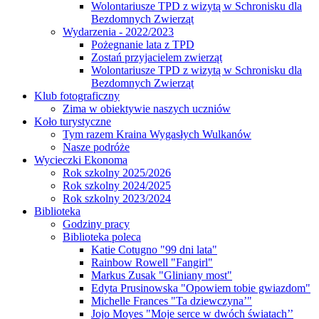
Wolontariusze TPD z wizytą w Schronisku dla
Bezdomnych Zwierząt
Wydarzenia - 2022/2023
Pożegnanie lata z TPD
Zostań przyjacielem zwierząt
Wolontariusze TPD z wizytą w Schronisku dla
Bezdomnych Zwierząt
Klub fotograficzny
Zima w obiektywie naszych uczniów
Koło turystyczne
Tym razem Kraina Wygasłych Wulkanów
Nasze podróże
Wycieczki Ekonoma
Rok szkolny 2025/2026
Rok szkolny 2024/2025
Rok szkolny 2023/2024
Biblioteka
Godziny pracy
Biblioteka poleca
Katie Cotugno "99 dni lata"
Rainbow Rowell "Fangirl"
Markus Zusak "Gliniany most"
Edyta Prusinowska "Opowiem tobie gwiazdom"
Michelle Frances "Ta dziewczyna’"
Jojo Moyes "Moje serce w dwóch światach’’