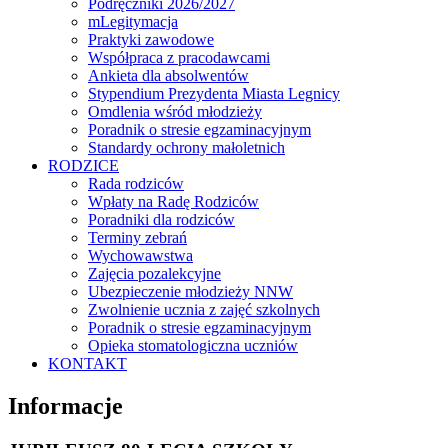
Podręczniki 2026/2027
mLegitymacja
Praktyki zawodowe
Współpraca z pracodawcami
Ankieta dla absolwentów
Stypendium Prezydenta Miasta Legnicy
Omdlenia wśród młodzieży
Poradnik o stresie egzaminacyjnym
Standardy ochrony małoletnich
RODZICE
Rada rodziców
Wpłaty na Radę Rodziców
Poradniki dla rodziców
Terminy zebrań
Wychowawstwa
Zajęcia pozalekcyjne
Ubezpieczenie młodzieży NNW
Zwolnienie ucznia z zajęć szkolnych
Poradnik o stresie egzaminacyjnym
Opieka stomatologiczna uczniów
KONTAKT
Informacje