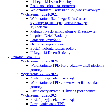
III Legnicki Dzień Rodziny
Rodzinna sobota na sportowo
Wolontariusze Caritasu na spływie kajakowym
Wydarzenia - 2021/2022
Wolontariusz Szkolnego Koła Caritas
stypendystą fundacji „Dzieła Nowego
Tysiąclecia”
Pielgrzymka do sanktuarium w Krzeszowie
Legnicki Dzień Rodziny
Papieskie kremówki
Ocalić od zapomnienia
Zostań wolontariuszem pokoju
II Legnicki Dzień Rodziny
Szkolne Koło TPD
Wydarzenia - 2025/2026
Wolontariusze TPD biorą udział w akcji niesienia
pomocy
Wydarzenia - 2024/2025
Zostań przyjacielem zwierząt
Wolontariusze TPD znowu w akcji niesienia
pomocy
Akcja charytatywna "Uśmiech pod choinkę"
Wydarzenia - 2023/2024
Zostań przyjacielem zwierząt
Pożegnanie lata z TPD