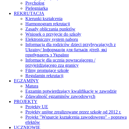
Psycholog
Pielęgniarka
REKRUTACJA
Kierunki kształcenia
Harmonogram rekrutacji
Zasady obliczania punktów
Wniosek o przyjęcie do szkoły
Elektroniczny system naboru
Informacja dla rodziców dzieci przybywających z
Ukrainy/ Інформація для батьків дітей, які
прибувають з України
Informacje dla ucznia powracającego /
przyjeżdżającego zza granicy
Filmy promujące szkołę
Regulamin rekrutacji
EGZAMINY
Matura
Egzamin potwierdzający kwalifikacje w zawodzie
Zdawalność egzaminów zawodowych
PROJEKTY
Projekty UE
Projekty unijne zrealizowane przez szkołę od 2012 r.
Projekt "Wsparcie kształcenia zawodowego" - poprawa
efektów
UCZNIOWIE