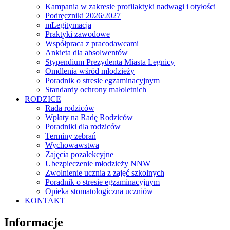
Kampania w zakresie profilaktyki nadwagi i otyłości
Podręczniki 2026/2027
mLegitymacja
Praktyki zawodowe
Współpraca z pracodawcami
Ankieta dla absolwentów
Stypendium Prezydenta Miasta Legnicy
Omdlenia wśród młodzieży
Poradnik o stresie egzaminacyjnym
Standardy ochrony małoletnich
RODZICE
Rada rodziców
Wpłaty na Radę Rodziców
Poradniki dla rodziców
Terminy zebrań
Wychowawstwa
Zajęcia pozalekcyjne
Ubezpieczenie młodzieży NNW
Zwolnienie ucznia z zajęć szkolnych
Poradnik o stresie egzaminacyjnym
Opieka stomatologiczna uczniów
KONTAKT
Informacje