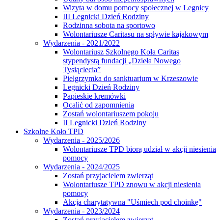
Wizyta w domu pomocy społecznej w Legnicy
III Legnicki Dzień Rodziny
Rodzinna sobota na sportowo
Wolontariusze Caritasu na spływie kajakowym
Wydarzenia - 2021/2022
Wolontariusz Szkolnego Koła Caritas
stypendystą fundacji „Dzieła Nowego
Tysiąclecia”
Pielgrzymka do sanktuarium w Krzeszowie
Legnicki Dzień Rodziny
Papieskie kremówki
Ocalić od zapomnienia
Zostań wolontariuszem pokoju
II Legnicki Dzień Rodziny
Szkolne Koło TPD
Wydarzenia - 2025/2026
Wolontariusze TPD biorą udział w akcji niesienia
pomocy
Wydarzenia - 2024/2025
Zostań przyjacielem zwierząt
Wolontariusze TPD znowu w akcji niesienia
pomocy
Akcja charytatywna "Uśmiech pod choinkę"
Wydarzenia - 2023/2024
Zostań przyjacielem zwierząt