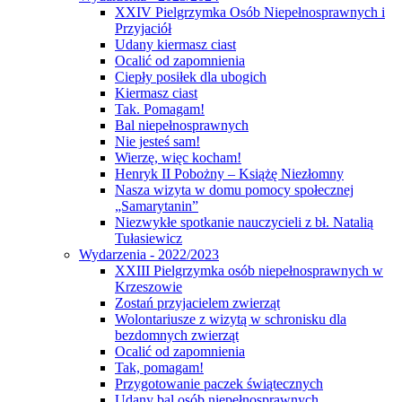
XXIV Pielgrzymka Osób Niepełnosprawnych i
Przyjaciół
Udany kiermasz ciast
Ocalić od zapomnienia
Ciepły posiłek dla ubogich
Kiermasz ciast
Tak. Pomagam!
Bal niepełnosprawnych
Nie jesteś sam!
Wierzę, więc kocham!
Henryk II Pobożny – Książę Niezłomny
Nasza wizyta w domu pomocy społecznej
„Samarytanin”
Niezwykłe spotkanie nauczycieli z bł. Natalią
Tułasiewicz
Wydarzenia - 2022/2023
XXIII Pielgrzymka osób niepełnosprawnych w
Krzeszowie
Zostań przyjacielem zwierząt
Wolontariusze z wizytą w schronisku dla
bezdomnych zwierząt
Ocalić od zapomnienia
Tak, pomagam!
Przygotowanie paczek świątecznych
Udany bal osób niepełnosprawnych