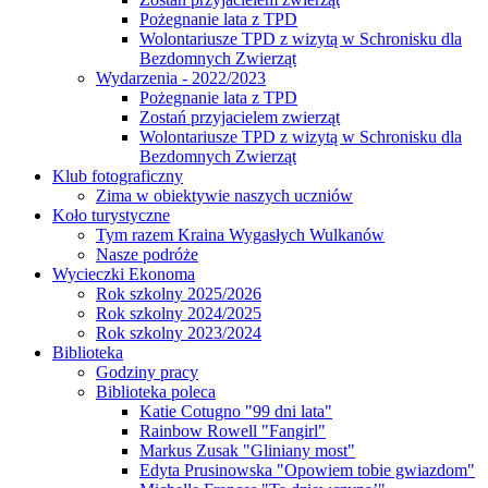
Pożegnanie lata z TPD
Wolontariusze TPD z wizytą w Schronisku dla
Bezdomnych Zwierząt
Wydarzenia - 2022/2023
Pożegnanie lata z TPD
Zostań przyjacielem zwierząt
Wolontariusze TPD z wizytą w Schronisku dla
Bezdomnych Zwierząt
Klub fotograficzny
Zima w obiektywie naszych uczniów
Koło turystyczne
Tym razem Kraina Wygasłych Wulkanów
Nasze podróże
Wycieczki Ekonoma
Rok szkolny 2025/2026
Rok szkolny 2024/2025
Rok szkolny 2023/2024
Biblioteka
Godziny pracy
Biblioteka poleca
Katie Cotugno "99 dni lata"
Rainbow Rowell "Fangirl"
Markus Zusak "Gliniany most"
Edyta Prusinowska "Opowiem tobie gwiazdom"