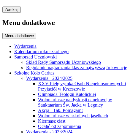
Zamknij
Menu dodatkowe
Menu dodatkowe
Wydarzenia
Kalendarium roku szkolnego
Samorząd Uczniowski
Skład Rady Samorządu Uczniowskiego
Regulamin nagradzania klas za najwyższą frekwencję
Szkolne Koło Caritas
Wydarzenia - 2024/2025
XXV Pielgrzymka Osób Niepełnosprawnych i
Przyjaciół w Krzeszowie
Olimpiada Teologii Katolickiej
Wolontariusze na dyskusji panelowej w
Sanktuarium Św. Jacka w Legnicy
Akcja - Tak. Pomagam!
Wolontariusze w szkolnych jasełkach
Kiermasz ciast
Ocalić od zapomnienia
Wydarzenia - 2023/2024