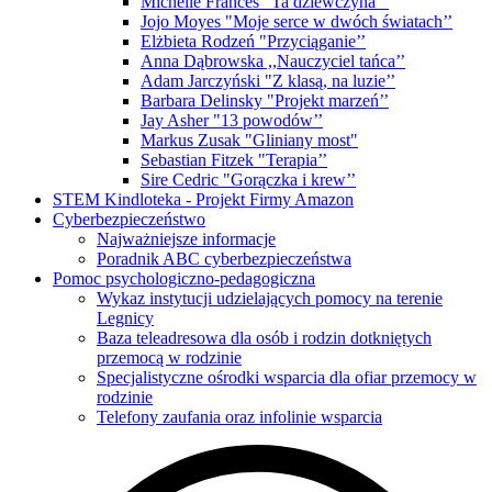
Michelle Frances "Ta dziewczyna’"
Jojo Moyes "Moje serce w dwóch światach’’
Elżbieta Rodzeń "Przyciąganie’’
Anna Dąbrowska ,,Nauczyciel tańca’’
Adam Jarczyński "Z klasą, na luzie’’
Barbara Delinsky "Projekt marzeń’’
Jay Asher "13 powodów’’
Markus Zusak "Gliniany most"
Sebastian Fitzek "Terapia’’
Sire Cedric "Gorączka i krew’’
STEM Kindloteka - Projekt Firmy Amazon
Cyberbezpieczeństwo
Najważniejsze informacje
Poradnik ABC cyberbezpieczeństwa
Pomoc psychologiczno-pedagogiczna
Wykaz instytucji udzielających pomocy na terenie
Legnicy
Baza teleadresowa dla osób i rodzin dotkniętych
przemocą w rodzinie
Specjalistyczne ośrodki wsparcia dla ofiar przemocy w
rodzinie
Telefony zaufania oraz infolinie wsparcia