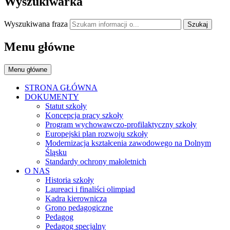
Wyszukiwarka
Wyszukiwana fraza
Szukaj
Menu główne
Menu główne
STRONA GŁÓWNA
DOKUMENTY
Statut szkoły
Koncepcja pracy szkoły
Program wychowawczo-profilaktyczny szkoły
Europejski plan rozwoju szkoły
Modernizacja kształcenia zawodowego na Dolnym
Śląsku
Standardy ochrony małoletnich
O NAS
Historia szkoły
Laureaci i finaliści olimpiad
Kadra kierownicza
Grono pedagogiczne
Pedagog
Pedagog specjalny