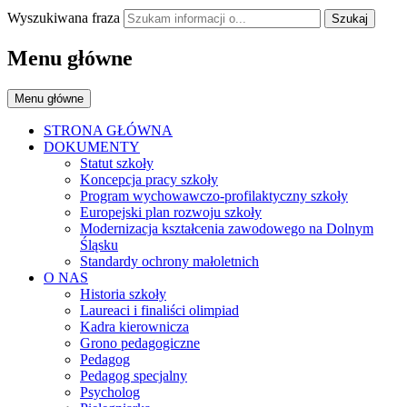
Wyszukiwana fraza
Szukaj
Menu główne
Menu główne
STRONA GŁÓWNA
DOKUMENTY
Statut szkoły
Koncepcja pracy szkoły
Program wychowawczo-profilaktyczny szkoły
Europejski plan rozwoju szkoły
Modernizacja kształcenia zawodowego na Dolnym
Śląsku
Standardy ochrony małoletnich
O NAS
Historia szkoły
Laureaci i finaliści olimpiad
Kadra kierownicza
Grono pedagogiczne
Pedagog
Pedagog specjalny
Psycholog