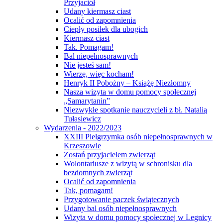
Przyjaciół
Udany kiermasz ciast
Ocalić od zapomnienia
Ciepły posiłek dla ubogich
Kiermasz ciast
Tak. Pomagam!
Bal niepełnosprawnych
Nie jesteś sam!
Wierzę, więc kocham!
Henryk II Pobożny – Książę Niezłomny
Nasza wizyta w domu pomocy społecznej
„Samarytanin”
Niezwykłe spotkanie nauczycieli z bł. Natalią
Tułasiewicz
Wydarzenia - 2022/2023
XXIII Pielgrzymka osób niepełnosprawnych w
Krzeszowie
Zostań przyjacielem zwierząt
Wolontariusze z wizytą w schronisku dla
bezdomnych zwierząt
Ocalić od zapomnienia
Tak, pomagam!
Przygotowanie paczek świątecznych
Udany bal osób niepełnosprawnych
Wizyta w domu pomocy społecznej w Legnicy