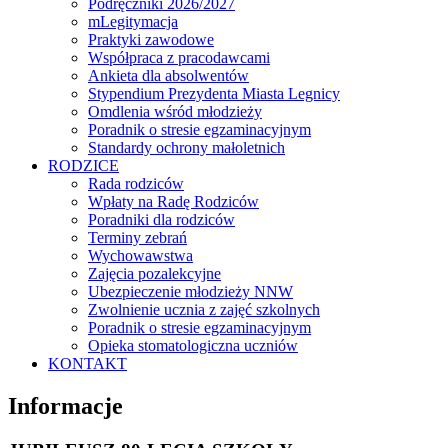
Podręczniki 2026/2027
mLegitymacja
Praktyki zawodowe
Współpraca z pracodawcami
Ankieta dla absolwentów
Stypendium Prezydenta Miasta Legnicy
Omdlenia wśród młodzieży
Poradnik o stresie egzaminacyjnym
Standardy ochrony małoletnich
RODZICE
Rada rodziców
Wpłaty na Radę Rodziców
Poradniki dla rodziców
Terminy zebrań
Wychowawstwa
Zajęcia pozalekcyjne
Ubezpieczenie młodzieży NNW
Zwolnienie ucznia z zajęć szkolnych
Poradnik o stresie egzaminacyjnym
Opieka stomatologiczna uczniów
KONTAKT
Informacje