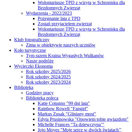
Wolontariusze TPD z wizytą w Schronisku dla
Bezdomnych Zwierząt
Wydarzenia - 2022/2023
Pożegnanie lata z TPD
Zostań przyjacielem zwierząt
Wolontariusze TPD z wizytą w Schronisku dla
Bezdomnych Zwierząt
Klub fotograficzny
Zima w obiektywie naszych uczniów
Koło turystyczne
Tym razem Kraina Wygasłych Wulkanów
Nasze podróże
Wycieczki Ekonoma
Rok szkolny 2025/2026
Rok szkolny 2024/2025
Rok szkolny 2023/2024
Biblioteka
Godziny pracy
Biblioteka poleca
Katie Cotugno "99 dni lata"
Rainbow Rowell "Fangirl"
Markus Zusak "Gliniany most"
Edyta Prusinowska "Opowiem tobie gwiazdom"
Michelle Frances "Ta dziewczyna’"
Jojo Moyes "Moje serce w dwóch światach’’