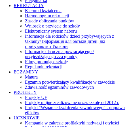
Pielęgniarka
REKRUTACJA
Kierunki kształcenia
Harmonogram rekrutacji
Zasady obliczania punktów
Wniosek o przyjęcie do szkoły
Elektroniczny system naboru
Informacja dla rodziców dzieci przybywających z
Ukrainy/ Інформація для батьків дітей, які
прибувають з України
Informacje dla ucznia powracającego /
przyjeżdżającego zza granicy
Filmy promujące szkołę
Regulamin rekrutacji
EGZAMINY
Matura
Egzamin potwierdzający kwalifikacje w zawodzie
Zdawalność egzaminów zawodowych
PROJEKTY
Projekty UE
Projekty unijne zrealizowane przez szkołę od 2012 r.
Projekt "Wsparcie kształcenia zawodowego" - poprawa
efektów
UCZNIOWIE
Kampania w zakresie profilaktyki nadwagi i otyłości