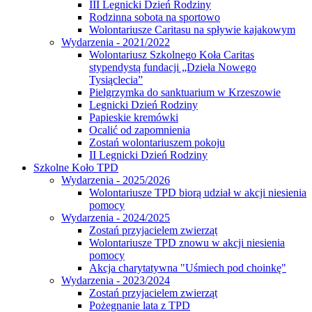
III Legnicki Dzień Rodziny
Rodzinna sobota na sportowo
Wolontariusze Caritasu na spływie kajakowym
Wydarzenia - 2021/2022
Wolontariusz Szkolnego Koła Caritas
stypendystą fundacji „Dzieła Nowego
Tysiąclecia”
Pielgrzymka do sanktuarium w Krzeszowie
Legnicki Dzień Rodziny
Papieskie kremówki
Ocalić od zapomnienia
Zostań wolontariuszem pokoju
II Legnicki Dzień Rodziny
Szkolne Koło TPD
Wydarzenia - 2025/2026
Wolontariusze TPD biorą udział w akcji niesienia
pomocy
Wydarzenia - 2024/2025
Zostań przyjacielem zwierząt
Wolontariusze TPD znowu w akcji niesienia
pomocy
Akcja charytatywna "Uśmiech pod choinkę"
Wydarzenia - 2023/2024
Zostań przyjacielem zwierząt
Pożegnanie lata z TPD