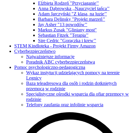
Elżbieta Rodzeń "Przyciąganie’’
Anna Dąbrowska ,,Nauczyciel tańca’’
Adam Jarczyński "Z klasą, na luzie’’
Barbara Delinsky "Projekt marzeń’’
Jay Asher "13 powodów’’
Markus Zusak "Gliniany most"
Sebastian Fitzek "Terapia’’
Sire Cedric "Gorączka i krew’’
STEM Kindloteka - Projekt Firmy Amazon
Cyberbezpieczeństwo
Najważniejsze informacje
Poradnik ABC cyberbezpieczeństwa
Pomoc psychologiczno-pedagogiczna
Wykaz instytucji udzielających pomocy na terenie
Legnicy
Baza teleadresowa dla osób i rodzin dotkniętych
przemocą w rodzinie
Specjalistyczne ośrodki wsparcia dla ofiar przemocy w
rodzinie
Telefony zaufania oraz infolinie wsparcia